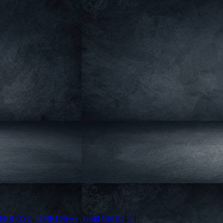
 FEB USU
,
GMKI News
,
Profil GMKI
|
0
|