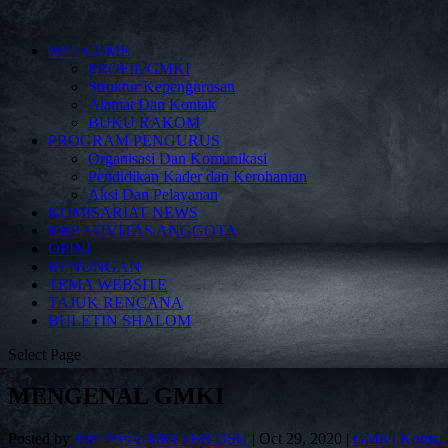
WELCOME
PROFIL GMKI
Struktur Kepengurusan
Alamat Dan Kontak
BUKU RAKOM
PROGRAM PENGURUS
Organisasi Dan Komunikasi
Pendidikan Kader dan Kerohanian
Aksi Dan Pelayanan
KOMISARIAT NEWS
KREATIVITAS ANGGOTA
OPINI
RENUNGAN
TEMA WEBSITE
TAJUK RENCANA
BULETIN SHALOM
Select Page
MENGENAL GMKI
Posted by
Tim Pers GMKI FEB USU
|
Oct 29, 2020
|
GMKI Koms.