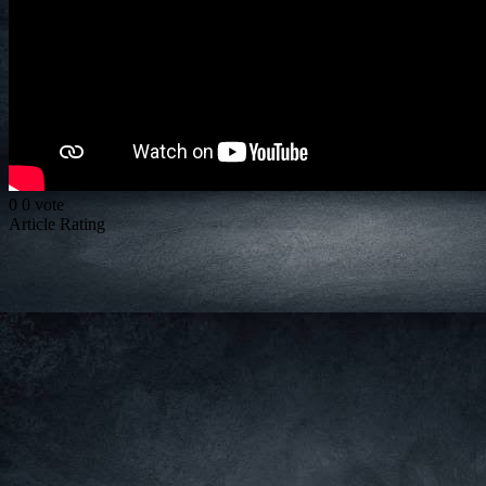
0
0
vote
Article Rating