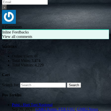
0
Comments
Inline Feedbacks
View all comments
Statistics
Online Users:
0
Total Visits:
5,474
Total Visitors:
4,229
Cari
Search for:
Pos Terkini
Puisi - Hari Tani Nasional
Sep 20, 2021
|
GMKI Koms. FEB USU
,
GMKI News
,