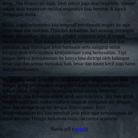
asing. Jika Negara ini maju, pasti rakyat juga akan sejahtera. Semua
rakyat akan tersenyum melihat negaranya bisa bersinar di kanca
persaingan dunia.
Maka, sudah seharusnya kita bergerak membenahi negara ini agar
lebih maju dan makmur. Disinilah kehadiran dari seorang pemimpin
sangat dibutuhkan oleh rakyat sebagai penunjuk jalan di tengah
masyarakatnya. Dan warganya pun harus memberikan hati dan
perhatian agar hubungan lebih harmonis serta sanggup untuk
bangkit demi terwujudnya kesejahteraan yang berkeadilan. Tapi
jangan sampai kesejahteraan itu hanya bisa dicicipi oleh kalangan
besar saja dan semua masyakat baik besar dan kaum kecil juga harus
ikut merasakannya.
Pergerakan sudah seharusnya dilakukan oleh tangan-tangan anak
bangsa untuk membangun negeri ini bukan malah mengandalkan
tangan orang asing yang memegang tanah air ini. Motivasi,
dorongan, dan kemauan adalah salah satu kuncinya, jika mau untuk
bangkit maka mari memperbaharui langkah mengasah diri dengan
ilmu dan memperkuat diri dengan kepercayaan. Mari
mengembangkan diri dan merubah pola pikir agar kesejahteraan itu
dapat tercapai. Hingga Indonesia maju, rakyatnya sejahtera.
Narasi.pdf (
unduh
)