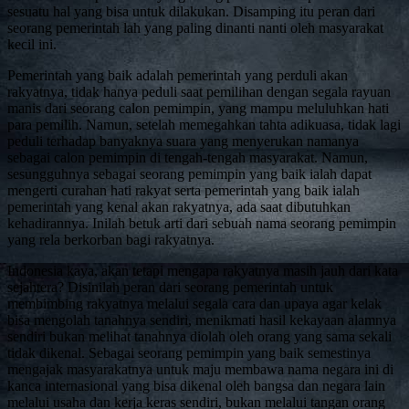
sesuatu hal yang bisa untuk dilakukan. Disamping itu peran dari
seorang pemerintah lah yang paling dinanti nanti oleh masyarakat
kecil ini.
Pemerintah yang baik adalah pemerintah yang perduli akan
rakyatnya, tidak hanya peduli saat pemilihan dengan segala rayuan
manis dari seorang calon pemimpin, yang mampu meluluhkan hati
para pemilih. Namun, setelah memegahkan tahta adikuasa, tidak lagi
peduli terhadap banyaknya suara yang menyerukan namanya
sebagai calon pemimpin di tengah-tengah masyarakat. Namun,
sesungguhnya sebagai seorang pemimpin yang baik ialah dapat
mengerti curahan hati rakyat serta pemerintah yang baik ialah
pemerintah yang kenal akan rakyatnya, ada saat dibutuhkan
kehadirannya. Inilah betuk arti dari sebuah nama seorang pemimpin
yang rela berkorban bagi rakyatnya.
Indonesia kaya, akan tetapi mengapa rakyatnya masih jauh dari kata
sejahtera? Disinilah peran dari seorang pemerintah untuk
membimbing rakyatnya melalui segala cara dan upaya agar kelak
bisa mengolah tanahnya sendiri, menikmati hasil kekayaan alamnya
sendiri bukan melihat tanahnya diolah oleh orang yang sama sekali
tidak dikenal. Sebagai seorang pemimpin yang baik semestinya
mengajak masyarakatnya untuk maju membawa nama negara ini di
kanca internasional yang bisa dikenal oleh bangsa dan negara lain
melalui usaha dan kerja keras sendiri, bukan melalui tangan orang