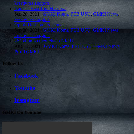
kreativitas anggota
Narasi - Hari Tani Nasional
Sep 20, 2021
|
GMKI Koms. FEB USU
,
GMKI News
,
kreativitas anggota
Opini- Hari Tani Nasional
Sep 20, 2021
|
GMKI Koms. FEB USU
,
GMKI News
,
kreativitas anggota
76 Tahun Kemerdekaan NKRI
Aug 17, 2021
|
GMKI Koms. FEB USU
,
GMKI News
,
Profil GMKI
Follow Us
Facebook
Youtube
Instagram
GMKI On Youtube