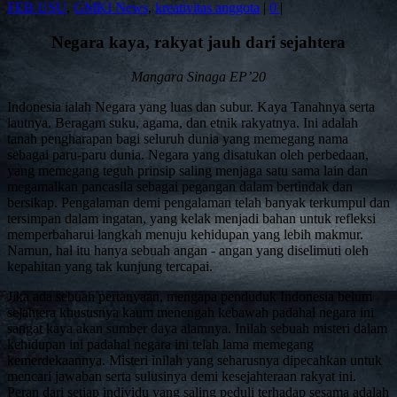
FEB USU
,
GMKI News
,
kreativitas anggota
|
0
|
Negara kaya, rakyat jauh dari sejahtera
Mangara Sinaga EP’20
Indonesia ialah Negara yang luas dan subur. Kaya Tanahnya serta
lautnya. Beragam suku, agama, dan etnik rakyatnya. Ini adalah
tanah pengharapan bagi seluruh dunia yang memegang nama
sebagai paru-paru dunia. Negara yang disatukan oleh perbedaan,
yang memegang teguh prinsip saling menjaga satu sama lain dan
megamalkan pancasila sebagai pegangan dalam bertindak dan
bersikap. Pengalaman demi pengalaman telah banyak terkumpul dan
tersimpan dalam ingatan, yang kelak menjadi bahan untuk refleksi
memperbaharui langkah menuju kehidupan yang lebih makmur.
Namun, hal itu hanya sebuah angan - angan yang diselimuti oleh
kepahitan yang tak kunjung tercapai.
Jika ada sebuah pertanyaan, mengapa penduduk Indonesia belum
sejahtera khususnya kaum menengah kebawah padahal negara ini
sangat kaya akan sumber daya alamnya. Inilah sebuah misteri dalam
kehidupan ini padahal negara ini telah lama memegang
kemerdekaannya. Misteri inilah yang seharusnya dipecahkan untuk
mencari jawaban serta sulusinya demi kesejahteraan rakyat ini.
Peran dari setiap individu yang saling peduli terhadap sesama adalah