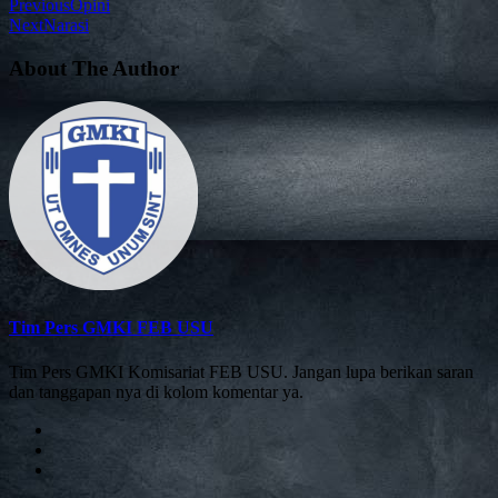
Previous
Opini
Next
Narasi
About The Author
Tim Pers GMKI FEB USU
Tim Pers GMKI Komisariat FEB USU. Jangan lupa berikan saran
dan tanggapan nya di kolom komentar ya.