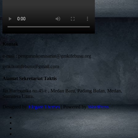
Kontak
e-mail :
penguruskomisariat@gmkifebusu.org
gmkikomfebusu@gmail.com
Alamat Sekretariat Taktis
Jln.Harmonika no.45 c , Medan Baru, Padang Bulan, Medan,
Sumatera Utara.
Designed by
Elegant Themes
| Powered by
WordPress