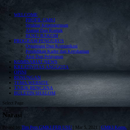
WELCOME
PROFIL GMKI
Struktur Kepengurusan
Alamat Dan Kontak
BUKU RAKOM
PROGRAM PENGURUS
Organisasi Dan Komunikasi
Pendidikan Kader dan Kerohanian
Aksi Dan Pelayanan
KOMISARIAT NEWS
KREATIVITAS ANGGOTA
OPINI
RENUNGAN
TEMA WEBSITE
TAJUK RENCANA
BULETIN SHALOM
Select Page
Narasi
Posted by
Tim Pers GMKI FEB USU
|
Mar 5, 2021
|
GMKI Koms.