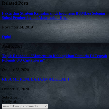
Related Posts
Fakta dan Strategi Kemiskinan di Indonesia BUMDes Sebagai
Solusi Pemberdayaan Masyarakat Desa
November 24, 2019
Opini
April 5, 2021
Tajuk Rencana : “Momentum Kebangkitan Pemuda Di Tengah
Polemik UU Cipta Kerja”
October 28, 2020
RESUME PENELAHAAN ALKITAB I
October 26, 2020
Subscribe
Notify of