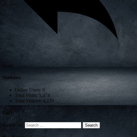
Reply
Statistics
Online Users:
0
Total Visits:
5,474
Total Visitors:
4,229
Cari
Search for: