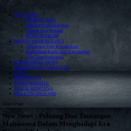
WELCOME
PROFIL GMKI
Struktur Kepengurusan
Alamat Dan Kontak
BUKU RAKOM
PROGRAM PENGURUS
Organisasi Dan Komunikasi
Pendidikan Kader dan Kerohanian
Aksi Dan Pelayanan
KOMISARIAT NEWS
KREATIVITAS ANGGOTA
OPINI
RENUNGAN
TEMA WEBSITE
TAJUK RENCANA
BULETIN SHALOM
Select Page
New News - Peluang Dan Tantangan
Mahasiswa Dalam Menghadapi Era