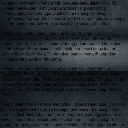
keuangan/perbankan yang masih berkutak-katik dalam (fase III)
dengan melakukan berbagai transformasi yang cenderung
berkepanjangan. Sehingga, gagal dalam beradaptasi dengan
perkembangan pasar dan era baru (fase IV) yang begitu sangat cepat
datang mendahului fase transformasi yang sedang dilakukan.
Saat ini kita telah dilanda pandemi covid-19 yang di mana,
karyawan bekerja dari rumah / WFH
(Work From Home).
Itu
artinya, kantor perusahaan atau gedung perkantoran sudah menjadi
tidak relevan. Perusahaan akan banyak beroperasi tanpa kantor
(Branchless Operation),
Kantor akan banyak yang ditutup dan
tenaga kerja juga akan dikurangi.
Sebagian besar, jenis bisnis yang akan lahir dan berkembang cepat
pasca COVID-19 ini adalah bisnis yang digerakkan atau berbasis
oleh teknologi online. Kehadiran Teknologi
Artificial Inteligency
ini
dan adanya kecenderungan perilaku distancing sesuai
new norm
pasca covid-19 akan mempercepat hadirnya layanan yang berbasis
AI.
Dunia telah berubah drastis dan radikal, disadari atau tidak Covid-19
telah mempercepat hadirnya berbagai perubahan di bidang TI dan
AI. Langkah-langkah yang harus ditempuh bukan lagi semata-mata
sebagai langkah antisipatif, tetapi sudah harus langkah adaptif.
Untuk itu, mahasiswa harus mempersiapkan diri dengan melakukan