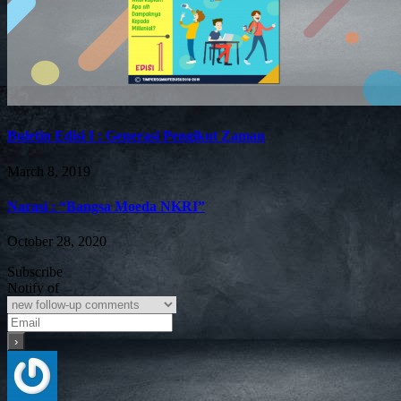
Buletin Edisi I : Generasi Pengikut Zaman
March 8, 2019
Narasi : “Bangsa Moeda NKRI”
October 28, 2020
Subscribe
Notify of