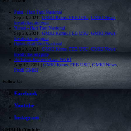
Pos Terkini
Puisi - Hari Tani Nasional
Sep 20, 2021
|
GMKI Koms. FEB USU
,
GMKI News
,
kreativitas anggota
Narasi - Hari Tani Nasional
Sep 20, 2021
|
GMKI Koms. FEB USU
,
GMKI News
,
kreativitas anggota
Opini- Hari Tani Nasional
Sep 20, 2021
|
GMKI Koms. FEB USU
,
GMKI News
,
kreativitas anggota
76 Tahun Kemerdekaan NKRI
Aug 17, 2021
|
GMKI Koms. FEB USU
,
GMKI News
,
Profil GMKI
Follow Us
Facebook
Youtube
Instagram
GMKI On Youtube