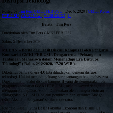
Disrupsi Teknologi
Posted by
Tim Pers GMKI FEB USU
|
Dec 6, 2020
|
GMKI Koms.
FEB USU
,
GMKI News
,
Profil GMKI
|
1
|
Berita - Tim Pers
Diterbitkan oleh Tim Pers GMKI FEB USU
Sabtu, 5 Desember 2020
MEDAN – Berita dari Hasil Diskusi Kampus II oleh Pengurus
Komisariat GMKI FEB USU. Dengan tema “Peluang dan
Tantangan Mahasiswa dalam Menghadapi Era Distrupsi
Teknologi” ( Rabu, 2/12/2020, 17.20 WIB ).
Diketahui bahwa di era 4.0 kita dihadapkan dengan disrupsi
teknologi. Hal ini menjadi peluang serta tantangan bagi mahasiswa.
Dapat dilihat melalui diskusi kampus II yang diselenggarakan oleh
pengurus komisariat GMKI FEB USU, melalui
virtual
dengan
menggunakan aplikasi zoom. Dibawakan oleh abangda Hotman
Nainggolan, S.E., M.H. selaku pembicara dan Veronica Sinaga
(Biro Aksi dan Pelayanan) selaku moderator.
Rhenald Kasali, Guru Besar Fakultas Ekonomi dan Bisnis UI
(2019), mengatakan bahwa disrupsi merupakan sebuah inovasi yang