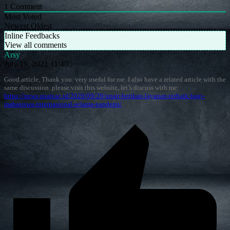
1
Comment
Most Voted
Newest
Oldest
Inline Feedbacks
View all comments
Arsy
July 19, 2021 11:40
Good article, Thank you. very useful for me. I also have a related article with the
same discussion. please visit this website, let’s discuss with me:
https://news.unair.ac.id/2020/09/29/unair-berikan-layanan-terbaik-bagi-
mahasiswa-internasional-selama-pandemi/