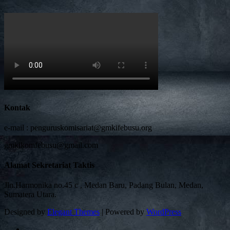
Kontak
e-mail :
penguruskomisariat@gmkifebusu.org
gmkikomfebusu@gmail.com
Alamat Sekretariat Taktis
Jln.Harmonika no.45 c , Medan Baru, Padang Bulan, Medan,
Sumatera Utara.
Designed by
Elegant Themes
| Powered by
WordPress