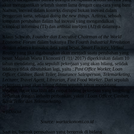
akan menggantikan seluruh sistem lama dengan cara-cara yang baru.
Namun, inovasi dalam konteks disrupsi bukan inovasi dalam
pengertian lama, sebagai
doing the new things
. Artinya, sebuah
lompatan perubahan dalam hal inovasi yang mengandalkan
teknologi informasi (TI) dan artfisial intelijen (AI) di dalamnya.
Klaus Schwab,
Founder dan Executive Chairman of the World
Economic Forum
dalam bukunya
The Fourth Industrial Revolution
dengan adanya transaksi data yang besar,
Smart Factory, Virtual
Reality
yang jika digabungkan akan menjadi suatu perubahan yang
besar. Majalah Warta Ekonomi (1 /11/ 2017) diperkirakan dalam 10
tahun mendatang, ada sepuluh pekerjaan yang akan hilang, setidak
tidaknya tidak dibutuhkan lagi, yaitu :
Post Office Worker, Loan
Officer, Cashier, Bank Teller, Insurance Salesperson, Telemarketing,
Lecturer, Travel Agent, Librarian, Fast Food Worker
. Dari sepuluh
pekerjaan yang akan hilang dalam sepuluh tahun mendatang
tersebut, dapat kita lihat ada empat bidang pekerjaan yang langsung
berkaitan dengan industri perbankan, yakni
: Loan Officer, Cashier,
Bank Teller dan Telemarketing.
wpDiscuz
Source: wartaekonomi.co.id
Saat ini, banyak perusahaan yang bergerak di bidang