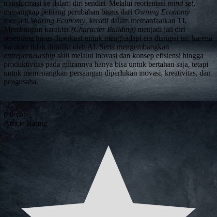
transformasi ke dalam diri sendiri. Melalui reorientasi
mind set,
menangkap peluang perubahan bisnis dari
Owning Economy
menjadi
Sharing Economy
, kreatif dalam memanfaatkan TI,
Membangun karakter
(Character Building)
menjadi jati diri
seseorang harus diperkuat untuk menghadapi era disrupsi ini, karena
karakter tidak dimiliki oleh AI. Serta mengembangkan
entrepreneurship skill
melalui inovasi dan konsep efisiensi hingga
produktivitas pada gilirannya hanya bisa untuk bertahan saja, tetapi
untuk memenangkan persaingan diperlukan inovasi, kreativitas, dan
pengusaha.
0
0
vote
Article Rating