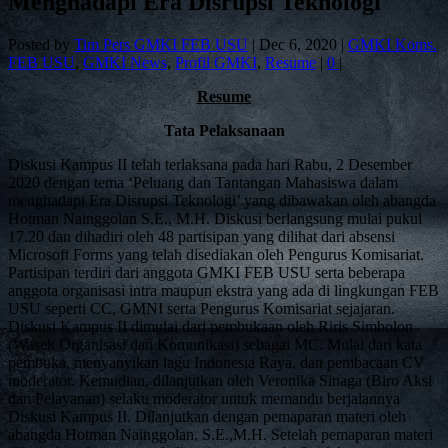
Menghadapi Era Disrupsi Teknologi
Posted by
Tim Pers GMKI FEB USU
|
Dec 6, 2020
|
GMKI Koms.
FEB USU
,
GMKI News
,
Profil GMKI
,
Resume
|
0
|
Resume
Tata Pelaksanaan
Diskusi Kampus II telah terlaksana pada hari Rabu, 2 Desember
2020 dengan tema ‘Peluang dan Tantangan Mahasiswa dalam
menghadapi Era Disrupsi Teknologi’ yang dibawakan oleh abangda
Hotman Nainggolan S.E., M.H. Diskusi berlangsung mulai pukul
17.20 dan dihadiri oleh 48 partisipan yang dilihat dari absensi
Microsoft Forms yang telah disediakan oleh Pengurus Komisariat.
Partisipan terdiri dari anggota GMKI FEB USU serta beberapa
anggota organisasi intra maupun ekstra yang ada di lingkungan FEB
USU seperti CC, GMNI serta Pengurus Komisariat sejajaran.
Diskusi Kampus II dimulai dari pembukaan oleh Riris Simbolon
(Wasek Organisasi dan Komunikasi) sebagai MC. Mulai dari kata
pembuka, menyanyikan lagu Indonesia Raya, dan pembacaan CV
moderator. Kemudian, dilanjutkan oleh Veronika Sinaga (Biro Aksi
dan Pelayanan) selaku moderator untuk memandu berjalannya
Diskusi Kampus II. Dilanjutkan dengan pemaparan materi oleh
abangda Hotman Nainggolan, S.E.,M.H. Setelah pemaparan materi