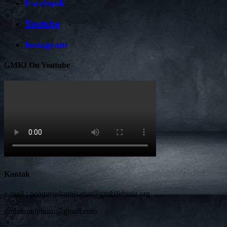
Facebook
Youtube
Instagram
GMKI On Youtube
Kontak
e-mail :
penguruskomisariat@gmkifebusu.org
gmkikomfebusu@gmail.com