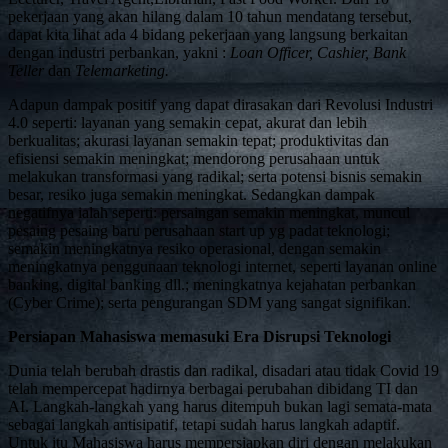
pekerjaan yang akan hilang dalam 10 tahun mendatang tersebut,
dapat kita lihat ada 4 bidang pekerjaan yang langsung berkaitan
dengan industri perbankan, yakni :
Loan Officer, Cashier, Bank
Teller
dan
Telemarketing.
Adapun dampak positif yang dapat dirasakan dari Revolusi Industri
4.0 seperti: layanan yang semakin cepat, akurat dan lebih
berkualitas; akurasi layanan semakin tepat; produktivitas dan
efisiensi semakin meningkat; mendorong perusahaan untuk
melakukan transformasi yang radikal; serta potensi bisnis semakin
besar, resiko juga semakin meningkat. Sedangkan dampak
negatifnya ialah seperti: persaingan semakin meningkat, muncul
pesaing pesaing baru perusahaan start up yg padat teknologi;
semakin meningkatnya resiko operasional, dengan semakin
meningkatnya penggunaan teknologi internet, seperti layanan online
banking, digital banking dll.; meningkatnya kejahatan perbankan
(Cyber Crime); serta pengurangan SDM yang sangat signifikan.
Persiapan Mahasiswa memasuki Era Disrupsi Teknologi
Dunia telah berubah drastis dan radikal, disadari atau tidak Covid 19
telah mempercepat hadirnya berbagai perubahan dibidang TI dan
AI. Langkah-langkah yang harus ditempuh bukan lagi semata-mata
sebagai langkah antisipatif, tetapi sudah harus langkah adaptif.
Untuk itu Mahasiswa harus mempersiapkan diri dengan melakukan