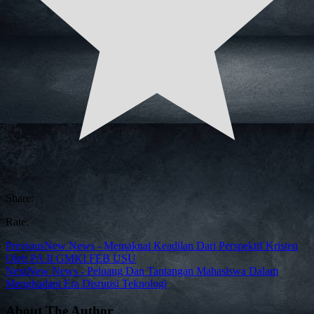
Share:
Rate:
Previous
New News - Memaknai Keadilan Dari Perspektif Kristen
Oleh PA II GMKI FEB USU
Next
New News - Peluang Dan Tantangan Mahasiswa Dalam
Menghadapi Era Disrupsi Teknologi
About The Author