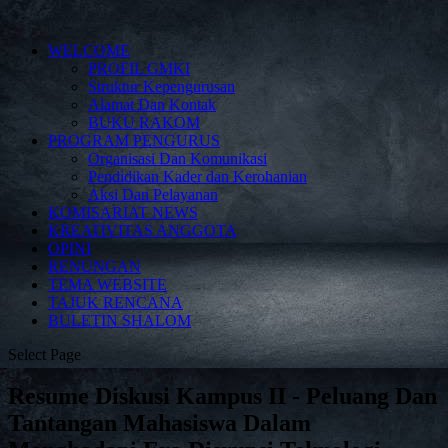
WELCOME
PROFIL GMKI
Struktur Kepengurusan
Alamat Dan Kontak
BUKU RAKOM
PROGRAM PENGURUS
Organisasi Dan Komunikasi
Pendidikan Kader dan Kerohanian
Aksi Dan Pelayanan
KOMISARIAT NEWS
KREATIVITAS ANGGOTA
OPINI
RENUNGAN
TEMA WEBSITE
TAJUK RENCANA
BULETIN SHALOM
Select Page
Resume Diskusi Kampus II - Peluang Dan
Tantangan Mahasiswa Dalam