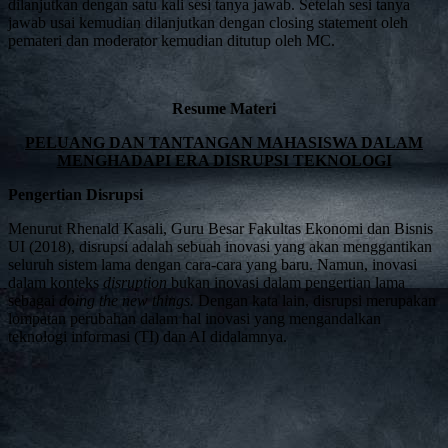
dilanjutkan dengan satu kali sesi tanya jawab. Setelah sesi tanya
jawab usai kemudian dilanjutkan dengan closing statement oleh
pemateri dan moderator kemudian ditutup oleh MC.
Resume Materi
PELUANG DAN TANTANGAN MAHASISWA DALAM
MENGHADAPI ERA DISRUPSI TEKNOLOGI
Pengertian Disrupsi
Menurut Rhenald Kasali, Guru Besar Fakultas Ekonomi dan Bisnis
UI (2018), disrupsi adalah sebuah inovasi yang akan menggantikan
seluruh sistem lama dengan cara-cara yang baru. Namun, inovasi
dalam konteks
disruption
bukan inovasi dalam pengertian lama
sebagai
doing the new things.
Dengan kata lain, disrupsi merupakan
lompatan perubahan dalam hal inovasi yang mengandalkan
teknologi informasi (TI) dan AI didalamnya.