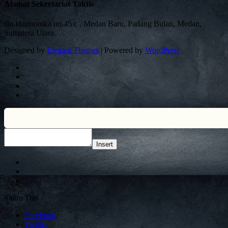
Alamat Sekretariat Taktis
Jln.Harmonika no.45 c , Medan Baru, Padang Bulan, Medan,
Sumatera Utara.
Designed by
Elegant Themes
| Powered by
WordPress
Insert
Share This
Facebook
Twitter