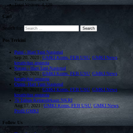
Total Visitors:
4,229
Cari
Search for:
Pos Terkini
Puisi - Hari Tani Nasional
Sep 20, 2021
|
GMKI Koms. FEB USU
,
GMKI News
,
kreativitas anggota
Narasi - Hari Tani Nasional
Sep 20, 2021
|
GMKI Koms. FEB USU
,
GMKI News
,
kreativitas anggota
Opini- Hari Tani Nasional
Sep 20, 2021
|
GMKI Koms. FEB USU
,
GMKI News
,
kreativitas anggota
76 Tahun Kemerdekaan NKRI
Aug 17, 2021
|
GMKI Koms. FEB USU
,
GMKI News
,
Profil GMKI
Follow Us