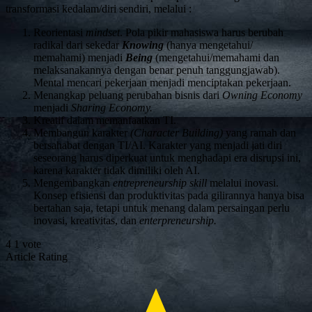
transformasi kedalam/diri sendiri, melalui :
Reorientasi
mindset
. Pola pikir mahasiswa harus berubah
radikal dari sekedar
Knowing
(hanya mengetahui/
memahami) menjadi
Being
(mengetahui/memahami dan
melaksanakannya dengan benar penuh tanggungjawab).
Mental mencari pekerjaan menjadi menciptakan pekerjaan.
Menangkap peluang perubahan bisnis dari
Owning Economy
menjadi
Sharing Economy.
Kreatif dalam memanfaatkan TI.
Membangun karakter
(Character Building)
yang ramah dan
bersahabat dengan TI/AI. Karakter yang menjadi jati diri
seseorang harus diperkuat untuk menghadapi era disrupsi ini,
karena karakter tidak dimiliki oleh AI.
Mengembangkan
entrepreneurship skill
melalui inovasi.
Konsep efisiensi dan produktivitas pada gilirannya hanya bisa
bertahan saja, tetapi untuk menang dalam persaingan perlu
inovasi, kreativitas, dan
enterpreneurship.
4
1
vote
Article Rating