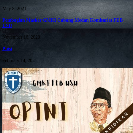
May 8, 2021
Pembagian Masker GMKI Cabang Medan Komisariat FEB
USU
November 16, 2020
Puisi
February 14, 2021