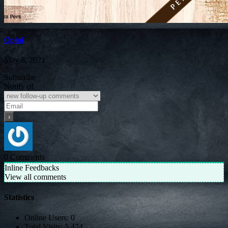
Opini
May 8, 2021
Subscribe
Notify of
0
Comments
Inline Feedbacks
View all comments
Statistics
Online Users:
0
Total Visits:
5,474