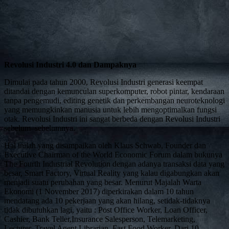
Revolusi Industri 4.0 dan Dampaknya
Dimulai pada tahun 2000, Revolusi Industri generasi keempat
ditandai dengan kemunculan superkomputer, robot pintar, kendaraan
tanpa pengemudi, editing genetik dan perkembangan neuroteknologi
yang memungkinkan manusia untuk lebih mengoptimalkan fungsi
otak. Revolusi Industri ini sangat berbeda dengan Revolusi Industri
sebelum–sebelumnya.
Hal inilah yang disampaikan oleh Klaus Schwab, Founder dan
Executive Chairman of the World Economic Forum dalam bukunya
The Fourth Industrial Revolution dengan adanya transaksi data yang
besar, Smart Factory, Virtual Reality yang kalau digabungkan akan
menjadi suatu perubahan yang besar. Menurut Majalah Warta
Ekonomi (1 November 2017) diperkirakan dalam 10 tahun
mendatang ada 10 pekerjaan yang akan hilang, setidak-tidaknya
tidak dibutuhkan lagi, yaitu : Post Office Worker, Loan Officer,
Cashier, Bank Teller,Insurance Salesperson, Telemarketing,
Lecturer, Travel Agent,Librarian, Fast Food Worker. Dari 10