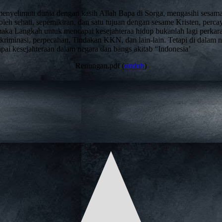
menyelimuti dunia dengan kasih Allah Bapa di Sorga, mengasihi sesama
leh sehati, sepemikiran, dan satu tujuan dengan sesame Kristen, perca
maka Langkah untuk mencapai kesejahteraa hidup bukanlah lagi perkara
iskriminasi, perpecahan, Tindakan KKN, dan lain-lain. Tetapi di dal
pai kesejahteraan dalam negara dan bangs akitab “Indonesia’
Renungan.pdf (
unduh
)