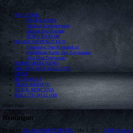
WELCOME
PROFIL GMKI
Struktur Kepengurusan
Alamat Dan Kontak
BUKU RAKOM
PROGRAM PENGURUS
Organisasi Dan Komunikasi
Pendidikan Kader dan Kerohanian
Aksi Dan Pelayanan
KOMISARIAT NEWS
KREATIVITAS ANGGOTA
OPINI
RENUNGAN
TEMA WEBSITE
TAJUK RENCANA
BULETIN SHALOM
Select Page
Renungan
Posted by
Tim Pers GMKI FEB USU
|
Mar 5, 2021
|
GMKI Koms. 