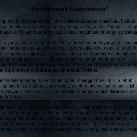
“Bersatu untuk Kesejahteraan”
ap kita dengar dan kita ucapkan dalam kehidupan sehari-hari, bahkan ter
, kata ini akan sangat erat maknanya dengan Negara kita Indonesia y
 khas dari Negara kita Indonesia. Lantas, bagaimana hubungan persatu
uan yang indah dan mulia. Persatuan mulia dan indah yang dimaksud ada
lam suratnya kepada jemaat di Efesus mengajak setiap umat untuk hid
ah yang layak diagungkan. Gembala atau pemimpin lainnya adalah adala
ak jarang pemimpin gereja menyatakan bahwa akulah pemimpin gereja, y
ahan, kesaksian yang menonjolkan kata “aku” inilah yang kemudian ti
an lupa bahwa pemimpin gereja adalah Kristus.
ntah dalam hatimu, karena itulah kamu dipanggil menjadi satu tubuh”.
etiap hati kita pribadi masing-masing, sebelum menyatakan damai sejaht
an yang ada. Persatuan Kristen haruslah dibangun di atas dasar kasih ka
ubuh Kristus.
nah lepas dari bagaimana kerohanian dari setiap umat itu sendiri, yan
tidak mengutamakan Allah dalam tiap segmen kehidupanlah, yang ke
on dengan mengutamakan Tuhan sebagai kepala , melainkan hanya untuk
nekan mereka yang tidak berdaya sehingga kata kesejahteraan akan s
emuliakan Allah dan tidak menggangap setiap orang adalah sama di ma