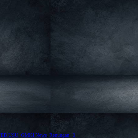
FEB USU
,
GMKI News
,
Renungan
|
0
|