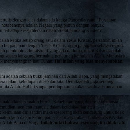
tulis dengan jelas dalam sila ketiga Pancasila yaitu “Persatuan
ang notabenenya adalah Negara yang penuh dengan banyak
an terhadap kesejahteraan dalam sudut pandang Kristen?
lah ketika setiap orang satu dalam Yesus Kristus, persatuan inilah
up berpadanan dengan Yesus Kristus, demi panggilan sebagai murid.
h pemimpin administratif yang ada di dunia, tetapi Kristus adalah
ang secara langsung bermakna pencurian kemuliaan Allah. Manusia itu
dak menyenangkan hati Tuhan.
Hal inilah yang bisa menyebabkan
 Ini adalah sebuah bukti jaminan dari Allah Bapa, yang mengatakan
era dalam kehidupan di sekitar kita. Demikianlah juga seorang
runia Allah. Hal ini sangat penting karena akan selalu ada ancaman
g semakin lama semakin buruk. Kebebasan yang diperoleh manusia
mudian menjerat manusia dalam ketidakadilan atau
 kemuliaan diri sendiri maka seseorang akan cenderung untuk tidak
emakin jauh dalam kehidupan sosial masyarakat. Tindakan KKN dan
ta Allah Bapa di Sorga
Inilah bukti bahwa seseorang itu tidak satu