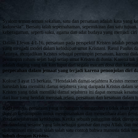
Syalom teman-teman sekalian, satu dan persatuan adalah kata yang ker
Indonesia”. Bersatu ialah sepemahaman, sepemikiran dan satu tujuan
keberagaman, seperti suku, agama dan adat budaya yang menjadi ciri
Dalam Efesus 4:1-16, persatuan pada perspektif Kristen adalah persat
yang menjadi model dalam kehidupan umat Kristiani. Rasul Paulus da
Artinya, menjadikan Kristus sebagai pemimpin persatuan, karena dial
pemimpin rohani sejati bagi setiap umat Kristen di dunia. Karena t
adalah daging yang tak kan luput dari segala macam dosa dan kelem
perpecahan dalam jemaat yang terjadi karena penonjolan diri d
Kolose 3 ayat 15 berkata, “Hendaklah damai-sejahtera Kristus memeri
haruslah kita memiliki damai sejahtera yang daripada Kristus dalam s
Kristen yang tidak memiliki damai sejahtera ini dapat merusak kesatu
dari luar yang hendak merusak relasi, persatuan dan kesatuan dalam t
Pada intinya, persatuan yang terbangun sesungguhnya tidak akan per
dengan kemampuan untuk mengusahakan dan memelihara alam dengan 
ketidaksejahteraan kehidupan. Ketika sebuah panggilan tidak diresp
memandang sesame yang lain sebagai gambar dan rupa Allah, dan me
diskriminasi menjadi salah salah satu contoh bahwa manusia tidak m
tubuh dengan Kristus.