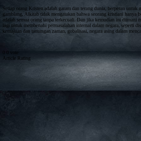
Setiap orang Kristen adalah garam dan terang dunia, berperan untuk 
gamblang, Alkitab tidak mengatakan bahwa seorang kristiani hanya bo
adalah semua orang tanpa terkecuali. Dan jika kemudian ini diimani 
lagi untuk membenahi permasalahan internal dalam negara, seperti d
kemajuan dan tantangan zaman, gobalisasi, negara asing dalam menca
0
0
vote
Article Rating