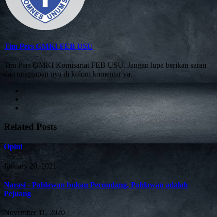
Tim Pers GMKI FEB USU
Tim Pers GMKI Komisariat FEB USU. Jangan lupa berikan saran
dan tanggapan nya di kolom komentar ya.
Related Posts
Opini
January 20, 2021
Narasi - Pahlawan bukan Pecundang, Pahlawan adalah
Pejuang
November 11, 2020