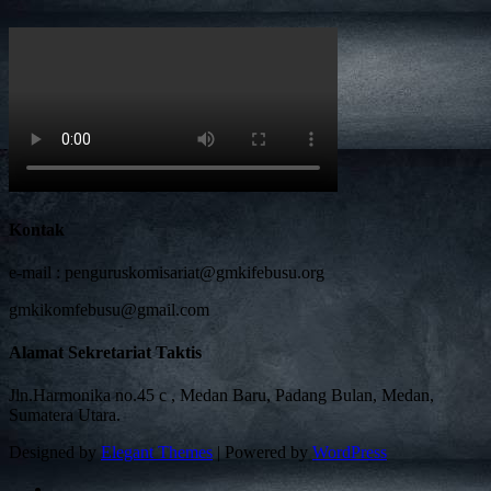
Kontak
e-mail :
penguruskomisariat@gmkifebusu.org
gmkikomfebusu@gmail.com
Alamat Sekretariat Taktis
Jln.Harmonika no.45 c , Medan Baru, Padang Bulan, Medan,
Sumatera Utara.
Designed by
Elegant Themes
| Powered by
WordPress