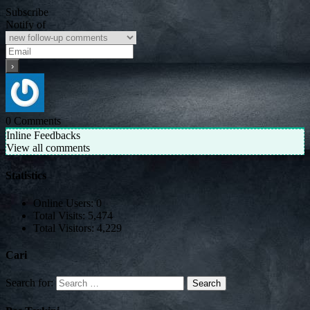
Subscribe
Notify of
0
Comments
Inline Feedbacks
View all comments
Statistics
Online Users:
0
Total Visits:
5,474
Total Visitors:
4,229
Cari
Search for: