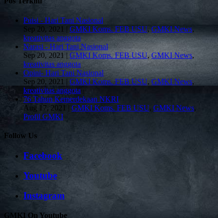
Pos Terkini
Puisi - Hari Tani Nasional
Sep 20, 2021
|
GMKI Koms. FEB USU
,
GMKI News
,
kreativitas anggota
Narasi - Hari Tani Nasional
Sep 20, 2021
|
GMKI Koms. FEB USU
,
GMKI News
,
kreativitas anggota
Opini- Hari Tani Nasional
Sep 20, 2021
|
GMKI Koms. FEB USU
,
GMKI News
,
kreativitas anggota
76 Tahun Kemerdekaan NKRI
Aug 17, 2021
|
GMKI Koms. FEB USU
,
GMKI News
,
Profil GMKI
Follow Us
Facebook
Youtube
Instagram
GMKI On Youtube