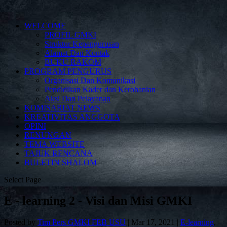
WELCOME
PROFIL GMKI
Struktur Kepengurusan
Alamat Dan Kontak
BUKU RAKOM
PROGRAM PENGURUS
Organisasi Dan Komunikasi
Pendidikan Kader dan Kerohanian
Aksi Dan Pelayanan
KOMISARIAT NEWS
KREATIVITAS ANGGOTA
OPINI
RENUNGAN
TEMA WEBSITE
TAJUK RENCANA
BULETIN SHALOM
Select Page
E - learning 2 - Visi dan Misi GMKI
Posted by
Tim Pers GMKI FEB USU
|
Mar 17, 2021
|
E-learning
,