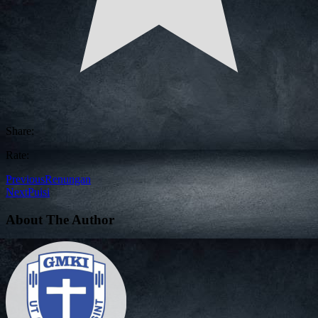
Share:
Rate:
Previous
Renungan
Next
Puisi
About The Author