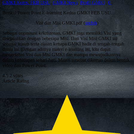
GMKI Koms. FEB USU
,
GMKI News
,
Profil GMKI
|
0
|
Berikut Power Point E-learning Kedua GMKI FEB USU.
Visi dan Misi GMKI.pdf
(
unduh
)
Sebagai organisasi kekristenan, GMKI juga memiliki Visi yang
disejalankan dengan beberapa Misi. Dan Visi Misi GMKI ini
sebagai tujuan serta alasan kenapa GMKI hadir di tengah-tengah
dunia ini. Dengan adanya materi e-learning ini, kita dapat
mengetahui Visi dan Misi GMKI dan mampu mewujudkannya
dalam kehidupan sehari-hari. Materi tersebut dikemas dalam bentuk
video dan Power Point.
4.5
2
votes
Article Rating