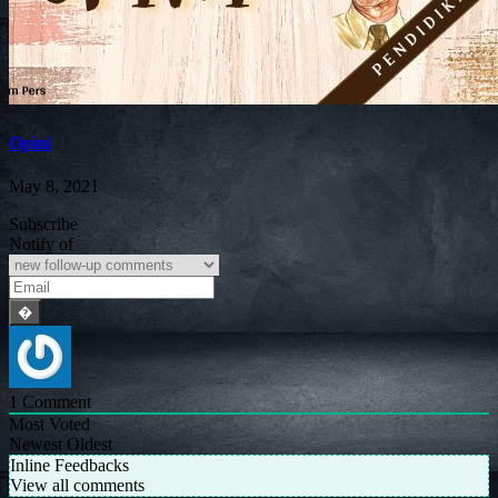
Opini
May 8, 2021
Subscribe
Notify of
1
Comment
Most Voted
Newest
Oldest
Inline Feedbacks
View all comments