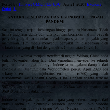
Posted by
Tim Pers GMKI FEB USU
|
Apr 21, 2020
|
Ekonomi
,
Opini
|
1
|
ANTARA KESEHATAN DAN EKONOMI DITENGAH
PANDEMI
Saat ini tengah terjadi kebisingan hingga penjuru Nusantara. Tidak
hanya Indonesia dunia pun juga ikut membicarakan hal ini. Sebuah
penyakit yang dapat menular kepada siapa saja dan penyakit yang
mematikan. Tim medis menyebut penyakit ini disebabkan oleh
sebuah virus yang disebut dengan virus Corona atau Covid-19.
Covid-19, awalnya menjadi
trending
di negara Wuhan, China pada
bulan November tahun lalu. Dan kemudian menyebar ke seluruh
penjuru dunia hingga akhirnya Indonesia mengalami dampak dari
covid-19 ini. Menurut data Worldometers per-20 April 2020 ada
sebanyak enam ribu tujuhratus enampuluh (6760) yang telah
terkonfirmasi kasus positif Covid-19 ini. Dengan negara terbesar
yang terkena Covid-19 ini adalah negara Amerika Serikat dengan
587.173 kasus, yang diantaranya ada 23.644 kasus kematian dan
36.948 orang dinyatakan sembuh.
Indonesia merupakan salah satu negara yang terkena dampak dari
virus Corona ini. Semenjak presiden Indonesia, Joko widodo
mengumumkan dua (2) orang Warga Negara Indonesia (WNI)