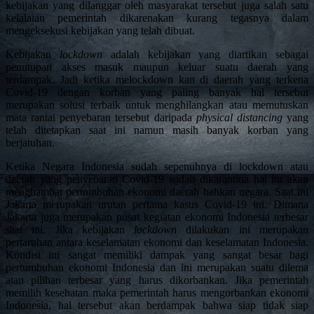
kebijakan yang dilanggar oleh masyarakat tersebut juga salah satu
kelalaian pemerintah dikarenakan kurang tegasnya dalam
mengeksekusi kebijakan yang telah dibuat.
Kebijakan
lockdown
adalah kebijakan yang diartikan sebagai
penutupan akses masuk maupun keluar suatu daerah yang
terdampak. Jadi ketika melockdown kan di daerah yang terkena
Covid-19 dengan korban yang paling banyak hal tersebut
merupakan solusi terbaik untuk menghilangkan atau memutuskan
mata rantai penyebaran tersebut daripada
physical distancing
yang
telah ditetapkan saat ini namun masih banyak korban yang
berjatuhan.
Ketika Negara Indonesia sudah sepenuhnya di lockdown atau
daerah yang penyebaran Covid-19 sudah dikarantina hal itu akan
menghambat pertumbuhan ekonomi daerah bahkan negara. Saat ini
Jakarta merupakan urutan pertama kasus Covid-19 ini. Dimana
Jakarta juga merupakan pusat kegiatan ekonomi Indonesia terbesar
saat ini. Jika kebijakan
lockdown
dilakukan ini merupakan
pertaruhan antara keselamatan ekonomi dan keselamatan Indonesia.
Kondisi ini sangat memiliki dampak yang sangat besar bagi
pertumbuhan ekonomi Indonesia dan ini merupakan suatu dilema
atau pilihan terbesar yang harus dikorbankan. Jika pemerintah
memilih kesehatan maka pemerintah harus mengorbankan ekonomi
Indonesia, hal tersebut akan berdampak bahwa siap tidak siap