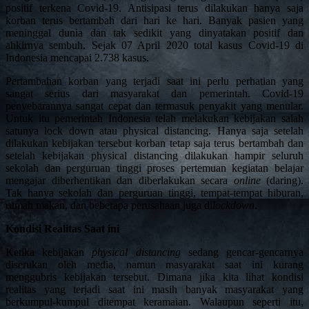
positif terkena Covid-19. Antisipasi terus dilakukan hanya saja
korban terus bertambah dari hari ke hari. Banyak pasien yang
meninggal dunia dan tak sedikit yang dinyatakan positif dan
ahkirnya sembuh. Sejak 07 April 2020 total kasus Covid-19 di
Indonesia mencapai 2.738 kasus.
Pertambahan korban yang terjadi saat ini perlu perhatian yang
sangat serius dari masyarakat dan pemerintah. Covid-19
penyebarannya sangat cepat dan termasuk penyakit yang menular.
Untuk itu pemerintah Indonesia telah melakukan kebijakan salah
satunya lock down atau physical distancing. Hanya saja setelah
dilakukan kebijakan tersebut korban tetap saja terus bertambah dan
setelah kebijakan physical distancing dilakukan hampir seluruh
sekolah dan perguruan tinggi proses pertemuan kegiatan belajar
mengajar diberhentikan dan diberlakukan secara
online
(daring).
Tak hanya sekolah dan perguruan tinggi, tempat-tempat hiburan,
rumah makan, dan beberapa perusahaan juga di
lockdown
.
Kondisi Realitas Saat ini
Ketika kebijakan
physical distancing
sedang gencar-gencarnya
diserukan oleh media, namun masyarakat saat ini kurang
menggubris kebijakan tersebut. Dimana jika kita lihat kondisi
realitas yang terjadi saat ini masih banyak masyarakat yang
berkumpul-kumpul ditempat keramaian. Walaupun seperti itu,