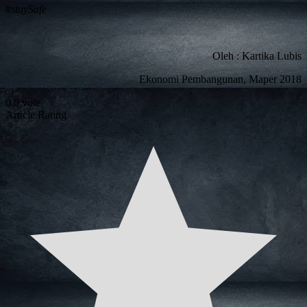
#
staySafe
Oleh : Kartika Lubis
Ekonomi Pembangunan, Maper 2018
0
0
vote
Article Rating