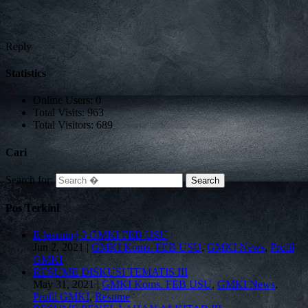
Reply
Statistics
Online Users:
0
Total Visits:
963
Total Visitors:
689
Cari
Search for:
Pos Terkini
E-learning 3 GMKI FEB USU
Jun 2, 2021
|
GMKI Koms. FEB USU
,
GMKI News
,
Profil
GMKI
RESUME DISKUSI TEMATIS III
May 31, 2021
|
GMKI Koms. FEB USU
,
GMKI News
,
Profil GMKI
,
Resume