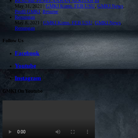
RESUME PENELAAHAN ALKITAB III
May 31, 2021
|
GMKI Koms. FEB USU
,
GMKI News
,
Profil GMKI
,
Resume
Renungan
May 8, 2021
|
GMKI Koms. FEB USU
,
GMKI News
,
Renungan
Follow Us
Facebook
Youtube
Instagram
GMKI On Youtube