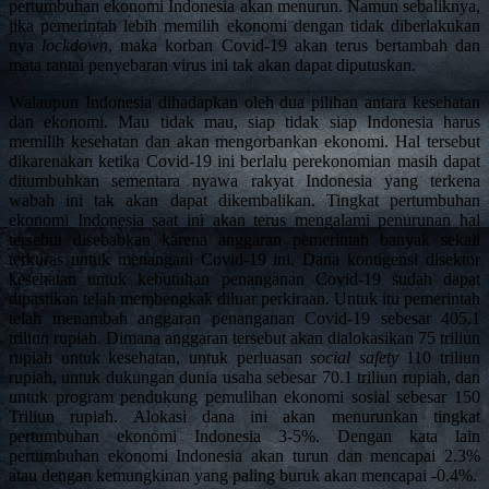
pertumbuhan ekonomi Indonesia akan menurun. Namun sebaliknya,
jika pemerintah lebih memilih ekonomi dengan tidak diberlakukan
nya
lockdown
, maka korban Covid-19 akan terus bertambah dan
mata rantai penyebaran virus ini tak akan dapat diputuskan.
Walaupun Indonesia dihadapkan oleh dua pilihan antara kesehatan
dan ekonomi. Mau tidak mau, siap tidak siap Indonesia harus
memilih kesehatan dan akan mengorbankan ekonomi. Hal tersebut
dikarenakan ketika Covid-19 ini berlalu perekonomian masih dapat
ditumbuhkan sementara nyawa rakyat Indonesia yang terkena
wabah ini tak akan dapat dikembalikan. Tingkat pertumbuhan
ekonomi Indonesia saat ini akan terus mengalami penurunan hal
tersebut disebabkan karena anggaran pemerintah banyak sekali
terkuras untuk menangani Covid-19 ini. Dana kontigensi disektor
kesehatan untuk kebutuhan penanganan Covid-19 sudah dapat
dipastikan telah membengkak diluar perkiraan. Untuk itu pemerintah
telah menambah anggaran penanganan Covid-19 sebesar 405.1
triliun rupiah. Dimana anggaran tersebut akan dialokasikan 75 triliun
rupiah untuk kesehatan, untuk perluasan
social safety
110 triliun
rupiah, untuk dukungan dunia usaha sebesar 70.1 triliun rupiah, dan
untuk program pendukung pemulihan ekonomi sosial sebesar 150
Triliun rupiah. Alokasi dana ini akan menurunkan tingkat
pertumbuhan ekonomi Indonesia 3-5%. Dengan kata lain
pertumbuhan ekonomi Indonesia akan turun dan mencapai 2.3%
atau dengan kemungkinan yang paling buruk akan mencapai -0.4%.