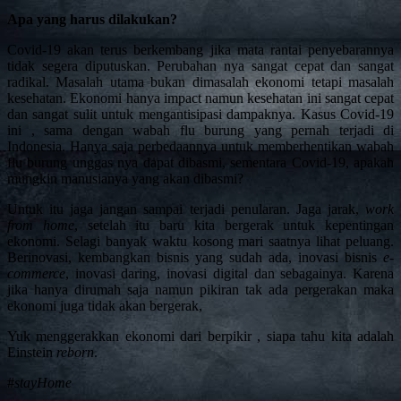
Apa yang harus dilakukan?
Covid-19 akan terus berkembang jika mata rantai penyebarannya
tidak segera diputuskan. Perubahan nya sangat cepat dan sangat
radikal. Masalah utama bukan dimasalah ekonomi tetapi masalah
kesehatan. Ekonomi hanya impact namun kesehatan ini sangat cepat
dan sangat sulit untuk mengantisipasi dampaknya. Kasus Covid-19
ini , sama dengan wabah flu burung yang pernah terjadi di
Indonesia. Hanya saja perbedaannya untuk memberhentikan wabah
flu burung unggas nya dapat dibasmi, sementara Covid-19, apakah
mungkin manusianya yang akan dibasmi?
Untuk itu jaga jangan sampai terjadi penularan. Jaga jarak,
work
from home
, setelah itu baru kita bergerak untuk kepentingan
ekonomi. Selagi banyak waktu kosong mari saatnya lihat peluang.
Berinovasi, kembangkan bisnis yang sudah ada, inovasi bisnis
e-
commerce
, inovasi daring, inovasi digital dan sebagainya. Karena
jika hanya dirumah saja namun pikiran tak ada pergerakan maka
ekonomi juga tidak akan bergerak,
Yuk menggerakkan ekonomi dari berpikir , siapa tahu kita adalah
Einstein
reborn
.
#
stayHome