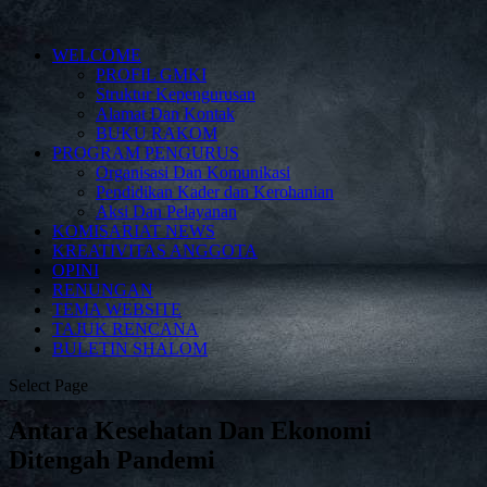
WELCOME
PROFIL GMKI
Struktur Kepengurusan
Alamat Dan Kontak
BUKU RAKOM
PROGRAM PENGURUS
Organisasi Dan Komunikasi
Pendidikan Kader dan Kerohanian
Aksi Dan Pelayanan
KOMISARIAT NEWS
KREATIVITAS ANGGOTA
OPINI
RENUNGAN
TEMA WEBSITE
TAJUK RENCANA
BULETIN SHALOM
Select Page
Antara Kesehatan Dan Ekonomi
Ditengah Pandemi