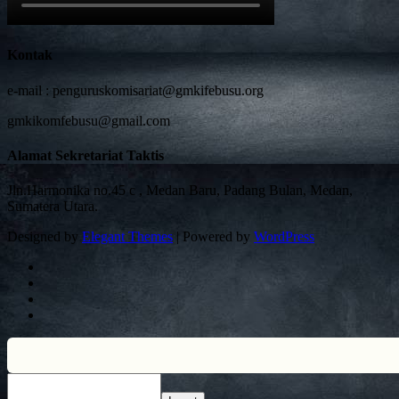
Kontak
e-mail :
penguruskomisariat@gmkifebusu.org
gmkikomfebusu@gmail.com
Alamat Sekretariat Taktis
Jln.Harmonika no.45 c , Medan Baru, Padang Bulan, Medan,
Sumatera Utara.
Designed by
Elegant Themes
| Powered by
WordPress